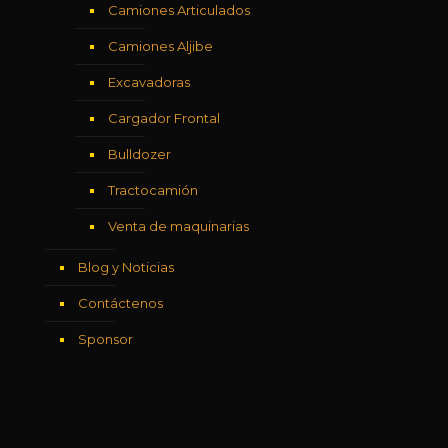
Camiones Articulados
Camiones Aljibe
Excavadoras
Cargador Frontal
Bulldozer
Tractocamión
Venta de maquinarias
Blog y Noticias
Contáctenos
Sponsor