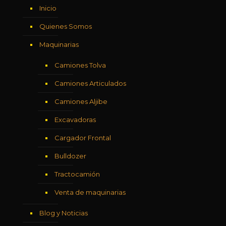
Inicio
Quienes Somos
Maquinarias
Camiones Tolva
Camiones Articulados
Camiones Aljibe
Excavadoras
Cargador Frontal
Bulldozer
Tractocamión
Venta de maquinarias
Blog y Noticias