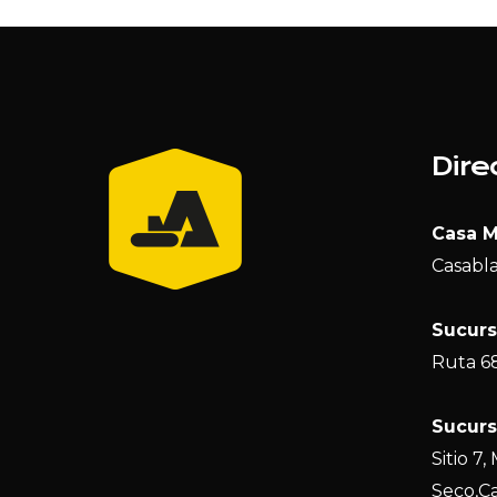
Dire
Casa M
Casabla
Sucursa
Ruta 6
Sucurs
Sitio 7
Seco,C