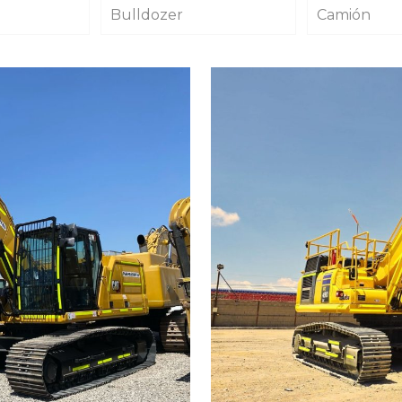
Bulldozer
Camión