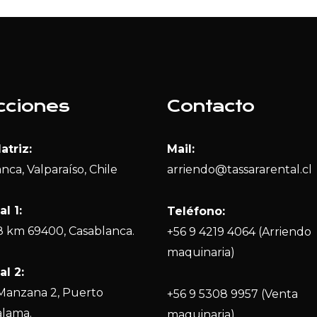
cciones
Contacto
atriz:
Mail:
nca, Valparaíso, Chile
arriendo@tassararental.cl
l 1:
Teléfono:
8 km 69400, Casablanca.
+56 9 4219 4064 (Arriendo
maquinaria)
al 2:
, Manzana 2, Puerto
+56 9 5308 9957 (Venta
alama.
maquinaria)